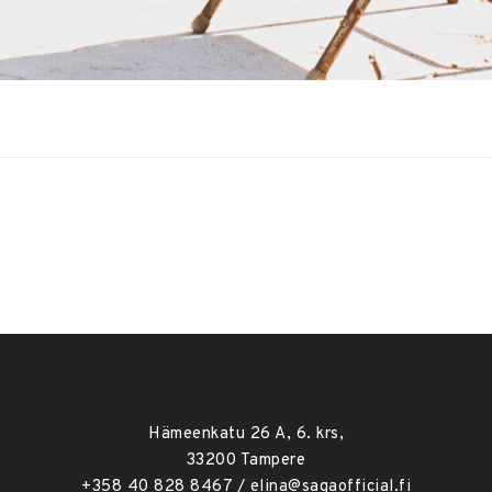
Hämeenkatu 26 A, 6. krs,
33200 Tampere
+358 40 828 8467 / elina@sagaofficial.fi