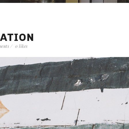
ATION
ents
0
likes