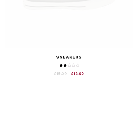
SNEAKERS
Arvostelu
£
15.00
£
12.00
tuotteesta:
2.00
/ 5