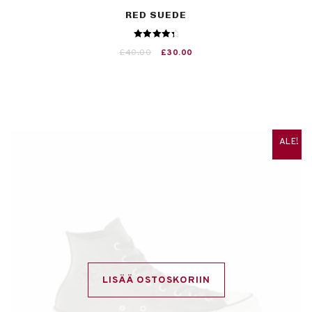
RED SUEDE
Arvostelu
£
40.00
£
30.00
tuotteesta:
4.50
/ 5
ALE!
LISÄÄ OSTOSKORIIN